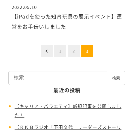
2022.05.10
投稿日
【iPadを使った知育玩具の展示イベント】運
営をお手伝いしました
投
1
2
3
稿
検
の
検索
索
最近の投稿
ペ
【キャリア・バラエティ】新規記事を公開しまし
ー
た！
ジ
【ＲＫＢラジオ「下田文代 リーダーズストーリ