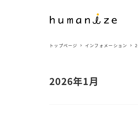
メ
イ
ン
コ
トップページ
インフォメーション
2
ン
テ
ン
2026年1月
ツ
へ
移
動