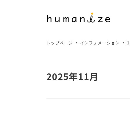
メ
イ
ン
コ
トップページ
インフォメーション
2
ン
テ
ン
2025年11月
ツ
へ
移
動