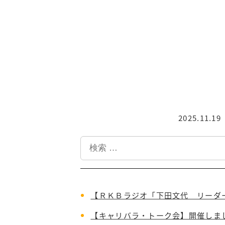
2025.11.19
投稿日
検
索
【ＲＫＢラジオ「下田文代 リーダ
【キャリバラ・トーク会】開催しま