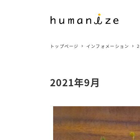
メ
イ
ン
コ
トップページ
インフォメーション
2
ン
テ
ン
2021年9月
ツ
へ
移
動