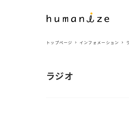
メ
イ
ン
コ
トップページ
インフォメーション
ン
テ
ン
ラジオ
ツ
へ
移
動