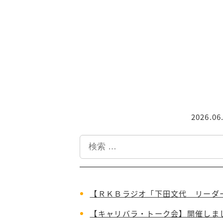
2026.06
投稿日
検
索
【ＲＫＢラジオ「下田文代 リーダ
【キャリバラ・トーク会】開催しま