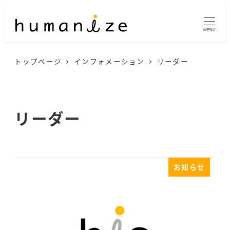
メ
イ
MENU
ン
トップページ
インフォメーション
リーダー
コ
ン
テ
リーダー
ン
ツ
へ
お知らせ
移
動