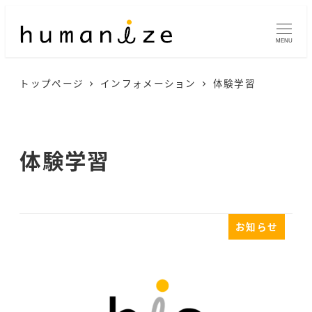
メ
イ
MENU
ン
トップページ
インフォメーション
体験学習
コ
ン
テ
体験学習
ン
ツ
へ
お知らせ
移
動